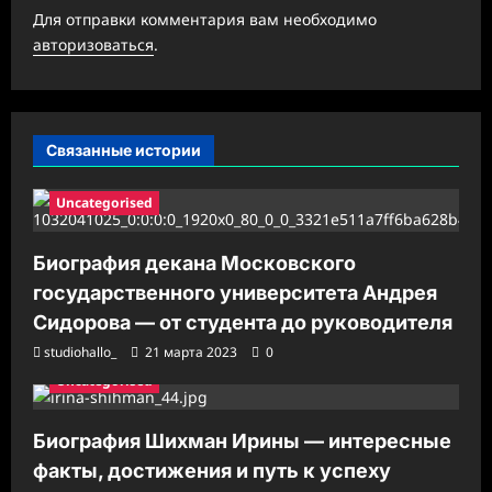
з
Для отправки комментария вам необходимо
а
авторизоваться
.
п
и
с
Связанные истории
и
Uncategorised
Биография декана Московского
государственного университета Андрея
Сидорова — от студента до руководителя
studiohallo_
21 марта 2023
0
Uncategorised
Биография Шихман Ирины — интересные
факты, достижения и путь к успеху