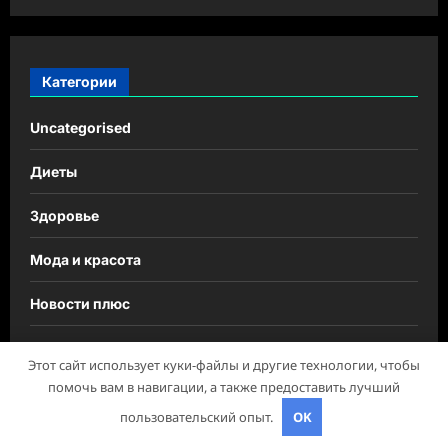
Категории
Uncategorised
Диеты
Здоровье
Мода и красота
Новости плюс
Продукты питания
Этот сайт использует куки-файлы и другие технологии, чтобы
помочь вам в навигации, а также предоставить лучший
Путешествия
пользовательский опыт.
OK
Спорт и йога