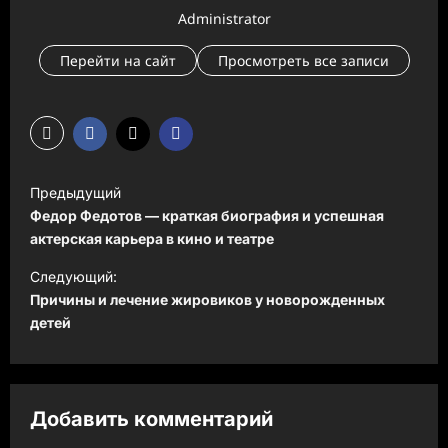
Administrator
Перейти на сайт
Просмотреть все записи
Н
Предыдущий
а
Федор Федотов — краткая биография и успешная
в
актерская карьера в кино и театре
и
Следующий:
Причины и лечение жировиков у новорожденных
г
детей
а
ц
и
Добавить комментарий
я