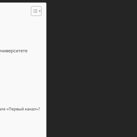
университете
але «Первый канал»?