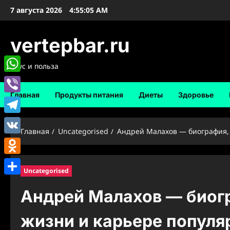
Перейти
7 августа 2026
4:55:05 AM
к
содержимому
vertepbar.ru
Вкус и польза
WhatsApp
Главная
Продукты питания
Диеты
Здоровье
Viber
Telegram
Главная
Uncategorised
Андрей Малахов — биография, 
VK
Odnoklassniki
Uncategorised
Отправить
Андрей Малахов — биог
жизни и карьере популя