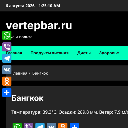
Перейти
6 августа 2026
1:25:11 AM
к
содержимому
vertepbar.ru
Вкус и польза
WhatsApp
Главная
Продукты питания
Диеты
Здоровье
Viber
Telegram
Главная
Бангкок
VK
Odnoklassniki
Бангкок
Отправить
Температура: 39.3°C, Осадки: 289.8 мм, Ветер: 7.9 м
WhatsApp
Viber
Telegram
VK
Odnoklassniki
Отправить