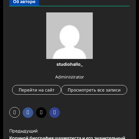
Об авторе
studiohallo_
Administrator
Перейти на сайт
Просмотреть все записи
Н
Предыдущий
а
Корчной биография шахматиста и его значительный