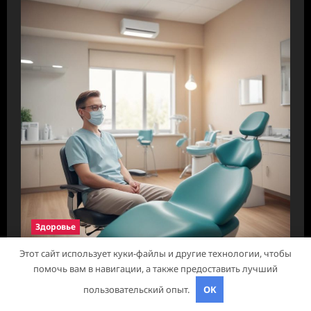
Здоровье
Этот сайт использует куки-файлы и другие технологии, чтобы
Запись в стоматологическую клинику
помочь вам в навигации, а также предоставить лучший
studiohallo_
25 марта 2026
пользовательский опыт.
OK