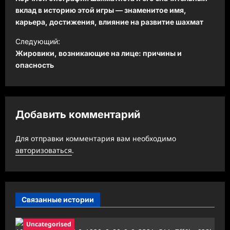
в
вклад в историю этой игры — знаменитое имя,
карьера, достижения, влияние на развитие шахмат
и
Следующий:
г
Жировики, возникающие на лице: причины и
а
опасность
ц
и
я
Добавить комментарий
з
а
Для отправки комментария вам необходимо
авторизоваться
.
п
и
с
Связанные истории
и
Uncategorised