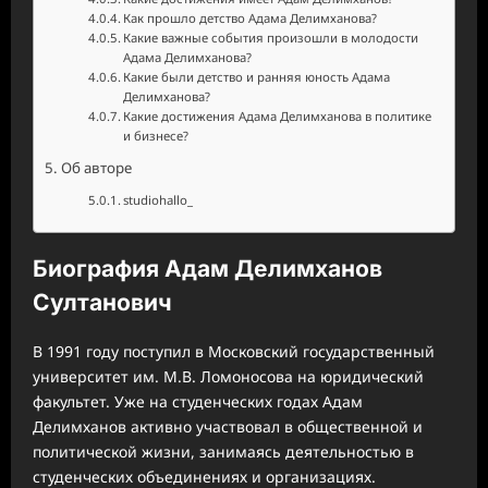
Как прошло детство Адама Делимханова?
Какие важные события произошли в молодости
Адама Делимханова?
Какие были детство и ранняя юность Адама
Делимханова?
Какие достижения Адама Делимханова в политике
и бизнесе?
Об авторе
studiohallo_
Биография Адам Делимханов
Султанович
В 1991 году поступил в Московский государственный
университет им. М.В. Ломоносова на юридический
факультет. Уже на студенческих годах Адам
Делимханов активно участвовал в общественной и
политической жизни, занимаясь деятельностью в
студенческих объединениях и организациях.