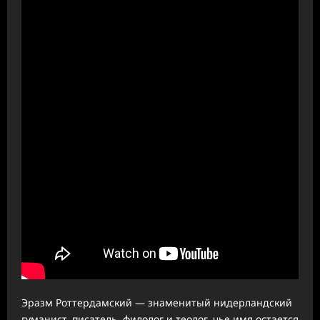
Эразм Роттердамский — знаменитый нидерландский
гуманист, писатель, филолог и теолог, чье имя остается