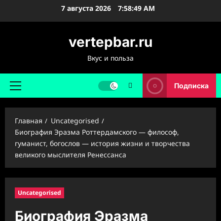
Перейти
7 августа 2026
7:58:50 AM
к
содержимому
vertepbar.ru
Вкус и польза
Подписка
Основное
меню
Главная
Uncategorised
Биография Эразма Роттердамского — философ,
гуманист, богослов — история жизни и творчества
великого мыслителя Ренессанса
Uncategorised
Биография Эразма