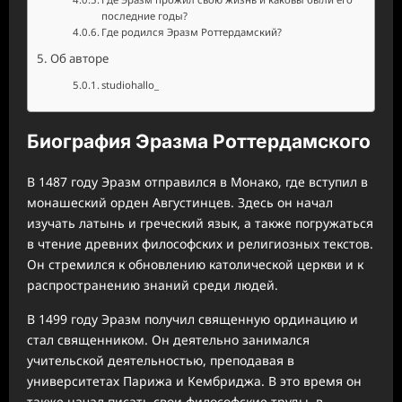
последние годы?
Где родился Эразм Роттердамский?
Об авторе
studiohallo_
Биография Эразма Роттердамского
В 1487 году Эразм отправился в Монако, где вступил в
монашеский орден Августинцев. Здесь он начал
изучать латынь и греческий язык, а также погружаться
в чтение древних философских и религиозных текстов.
Он стремился к обновлению католической церкви и к
распространению знаний среди людей.
В 1499 году Эразм получил священную ординацию и
стал священником. Он деятельно занимался
учительской деятельностью, преподавая в
университетах Парижа и Кембриджа. В это время он
также начал писать свои философские труды, в