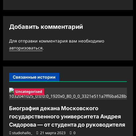
а
ц
и
Добавить комментарий
я
з
Для отправки комментария вам необходимо
а
авторизоваться
.
п
и
с
Связанные истории
и
Uncategorised
Биография декана Московского
государственного университета Андрея
Сидорова — от студента до руководителя
studiohallo_
21 марта 2023
0