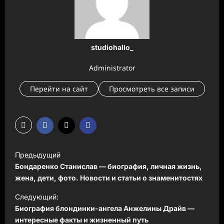
studiohallo_
Administrator
Перейти на сайт
Просмотреть все записи
Н
Предыдущий
а
Бондаренко Станислав — биография, личная жизнь,
в
жена, дети, фото. Новости и статьи о знаменитостях
и
Следующий:
Биография блондинки-ангела Анжелины Драйв —
г
интересные факты и жизненный путь