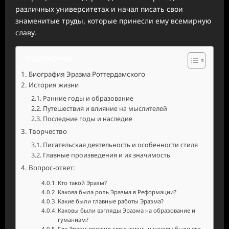
различных университетах и начал писать свои
знаменитые труды, которые принесли ему всемирную
славу.
Содержание
Биография Эразма Роттердамского
История жизни
Ранние годы и образование
Путешествия и влияние на мыслителей
Последние годы и наследие
Творчество
Писательская деятельность и особенности стиля
Главные произведения и их значимость
Вопрос-ответ:
Кто такой Эразм?
Какова была роль Эразма в Реформации?
Какие были главные работы Эразма?
Каковы были взгляды Эразма на образование и
гуманизм?
Где Эразм прожил свою жизнь и каковы были его