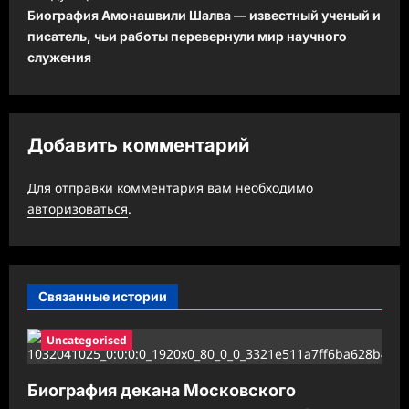
и
Биография Амонашвили Шалва — известный ученый и
писатель, чьи работы перевернули мир научного
г
служения
а
ц
и
Добавить комментарий
я
з
Для отправки комментария вам необходимо
а
авторизоваться
.
п
и
с
Связанные истории
и
Uncategorised
Биография декана Московского