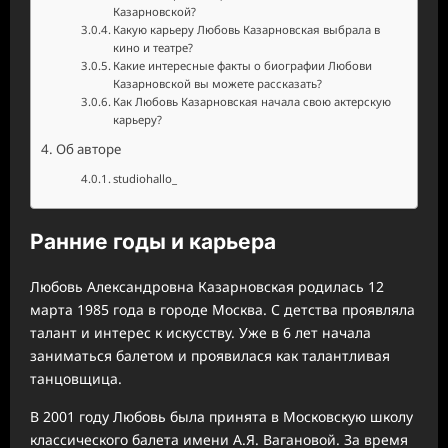
Казарновской?
Какую карьеру Любовь Казарновская выбрала в
кино и театре?
Какие интересные факты о биографии Любови
Казарновской вы можете рассказать?
Как Любовь Казарновская начала свою актерскую
карьеру?
Об авторе
studiohallo_
Ранние годы и карьера
Любовь Александровна Казарновская родилась 12
марта 1985 года в городе Москва. С детства проявляла
талант и интерес к искусству. Уже в 6 лет начала
заниматься балетом и проявилася как талантливая
танцовщица.
В 2001 году Любовь была принята в Московскую школу
классического балета имени А.Я. Вагановой. За время