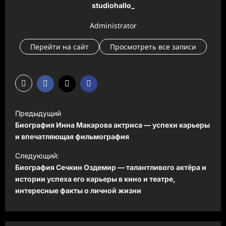
studiohallo_
Administrator
Перейти на сайт
Просмотреть все записи
Н
Предыдущий
а
Биография Инна Макарова актриса — успехи карьеры
в
и впечатляющая фильмография
и
Следующий:
Биография Сечкин Оздемир — талантливого актёра и
г
истории успеха его карьеры в кино и театре,
а
интересные факты о личной жизни
ц
и