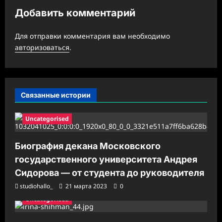
я
Добавить комментарий
з
а
Для отправки комментария вам необходимо
авторизоваться
.
п
и
с
Связанные истории
и
Uncategorised
Биография декана Московского
государственного университета Андрея
Сидорова — от студента до руководителя
studiohallo_
21 марта 2023
0
Uncategorised