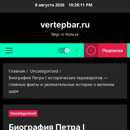
Перейти
8 августа 2026
10:28:12 PM
к
содержимому
vertepbar.ru
Вкус и польза
Подписка
Основное
меню
Главная
Uncategorised
Биография Петра I исторических переворотов —
главные факты и увлекательные истории о великом
царе
Uncategorised
Биография Петра I