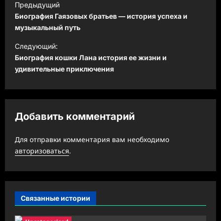
Предыдущий
а
Биография Гаязовых братьев — история успеха и
в
музыкальный путь
и
Следующий:
Биография кошки Лана история ее жизни и
г
удивительные приключения
а
ц
и
Добавить комментарий
я
з
Для отправки комментария вам необходимо
а
авторизоваться
.
п
и
с
Связанные истории
и