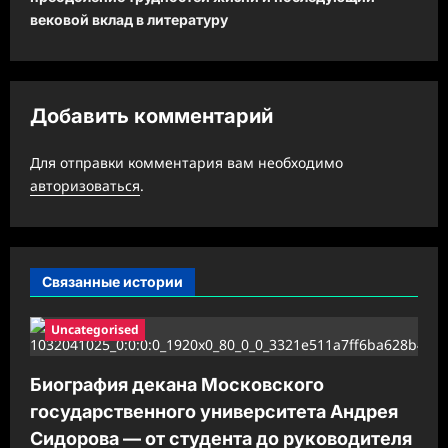
ц
вековой вклад в литературу
и
я
з
Добавить комментарий
а
Для отправки комментария вам необходимо
п
авторизоваться
.
и
с
и
Связанные истории
Uncategorised
Биография декана Московского
государственного университета Андрея
Сидорова — от студента до руководителя