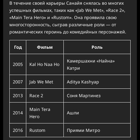
В течение своей карьеры Санайя снялась во многих
успешных фильмах, таких как «Jab We Met», «Race 2»,
«Main Tera Hero» и «Rustom». Она проявила свою
многосторонность, сыграв различные роли — от
романтических героинь до комедийных персонажей.
Год
Фильм
Роль
Камершахни «Найна»
2005
Kal Ho Naa Ho
Катри
2007
Jab We Met
Aditya Kashyap
2013
Race 2
Соня Мартинез
Main Tera
2014
Ашли
Hero
2016
Rustom
Приями Митро