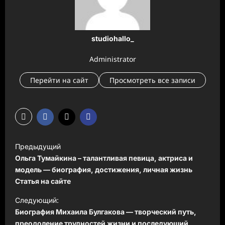
studiohallo_
Administrator
Перейти на сайт
Просмотреть все записи
Н
Предыдущий
а
Ольга Тумайкина – талантливая певица, актриса и
в
модель — биография, достижения, личная жизнь
Статья на сайте
и
Следующий:
г
Биография Михаила Булгакова — творческий путь,
а
преодоление трудностей жизни и последующий