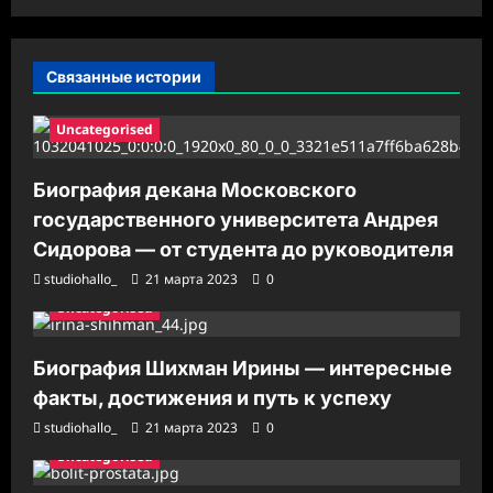
и
с
Связанные истории
и
Uncategorised
Биография декана Московского
государственного университета Андрея
Сидорова — от студента до руководителя
studiohallo_
21 марта 2023
0
Uncategorised
Биография Шихман Ирины — интересные
факты, достижения и путь к успеху
studiohallo_
21 марта 2023
0
Uncategorised