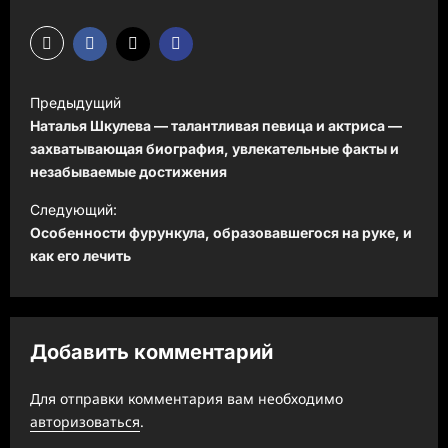
Н
Предыдущий
а
Наталья Шкулева — талантливая певица и актриса —
в
захватывающая биография, увлекательные факты и
незабываемые достижения
и
Следующий:
г
Особенности фурункула, образовавшегося на руке, и
а
как его лечить
ц
и
я
Добавить комментарий
з
а
Для отправки комментария вам необходимо
авторизоваться
.
п