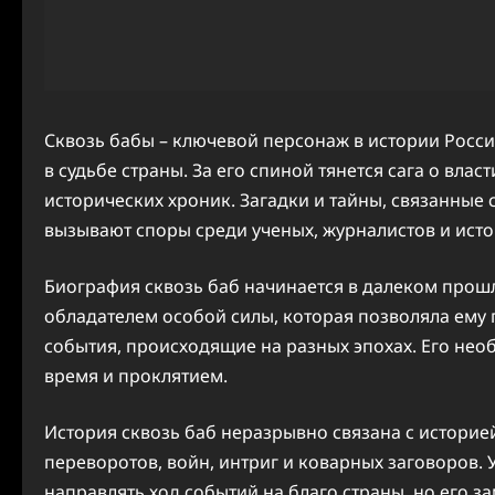
Сквозь бабы – ключевой персонаж в истории Росси
в судьбе страны. За его спиной тянется сага о вла
исторических хроник. Загадки и тайны, связанные 
вызывают споры среди ученых, журналистов и исто
Биография сквозь баб начинается в далеком прошл
обладателем особой силы, которая позволяла ему
события, происходящие на разных эпохах. Его нео
время и проклятием.
История сквозь баб неразрывно связана с историе
переворотов, войн, интриг и коварных заговоров.
направлять ход событий на благо страны, но его 