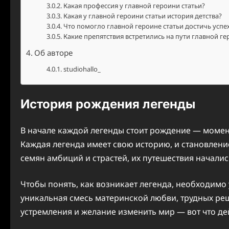
Какая профессия у главной героини статьи?
Какая у главной героини статьи история детства?
Что помогло главной героине статьи достичь успе
Какие препятствия встретились на пути главной ге
Об авторе
studiohallo_
История рождения легенды
В начале каждой легенды стоит рождение — момен
Каждая легенда имеет свою историю, и становлен
семян амбиций и страстей, их путешествия началис
Чтобы понять, как возникает легенда, необходимо
уникальная смесь материнской любви, трудных ре
устремления и желание изменить мир — вот что де