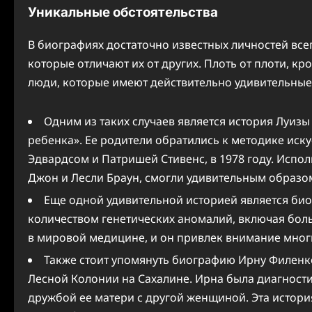
Уникальные обстоятельства
В биографиях достаточно известных личностей вс
которые отличают их от других. Плоть от плоти, кро
люди, которые имеют действительно удивительные 
Одним из таких случаев является история Луизы
ребенка». Ее родители обратились к методике ис
Эдвардсом и Патришей Стивенс, в 1978 году. Испол
Джон и Лесли Браун, смогли удивительным образом 
Еще одной удивительной историей является би
количеством генетических аномалий, включая боль
в мировой медицине, и он привлек внимание мног
Также стоит упомянуть биографию Ирну Филенко
Лесной Колонии на Сахалине. Ирна была диагности
дружбой ее матери с другой женщиной. Эта истори