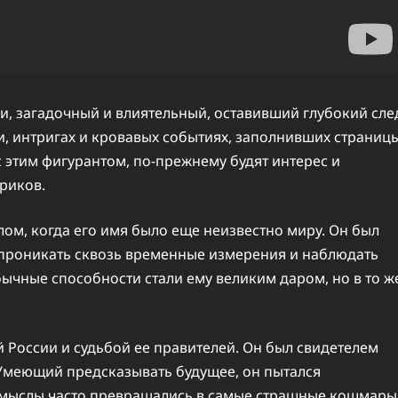
и, загадочный и влиятельный, оставивший глубокий сле
сти, интригах и кровавых событиях, заполнивших страниц
с этим фигурантом, по-прежнему будят интерес и
риков.
ом, когда его имя было еще неизвестно миру. Он был
 проникать сквозь временные измерения и наблюдать
бычные способности стали ему великим даром, но в то ж
й России и судьбой ее правителей. Он был свидетелем
 Умеющий предсказывать будущее, он пытался
замыслы часто превращались в самые страшные кошмары