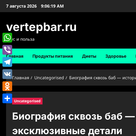
Перейти
7 августа 2026
9:06:20 AM
к
содержимому
vertepbar.ru
Вкус и польза
WhatsApp
Главная
Продукты питания
Диеты
Здоровье
Viber
Telegram
Главная
Uncategorised
Биография сквозь баб — истор
VK
Odnoklassniki
Uncategorised
Отправить
Биография сквозь баб —
эксклюзивные детали