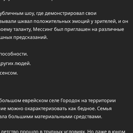
с публичным шоу, где демонстрировал свои
зывали шквал положительных эмоций у зрителей, и он
своему таланту, Мессинг был приглашен на различные
ешных предсказаний.
пособности.
других людей.
сенсом.
ебольшом еврейском селе Городок на территории
ие можно охарактеризовать как бедное. Семья
дала большими материальными средствами.
 детство прошло в трудных условиях. Но даже в юном