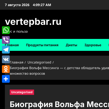
Перейти
7 августа 2026
4:09:27 AM
к
содержимому
vertepbar.ru
Вкус и польза
WhatsApp
Главная
Продукты питания
Диеты
Здоровье
Viber
Telegram
Главная
Uncategorised
VK
Биография Вольфа Мессинга — с детства обладатель удиви
множество вопросов
Odnoklassniki
Отправить
Uncategorised
Биография Вольфа Месси