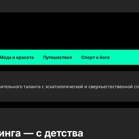
Мода и красота
Путешествия
Спорт и йога
тельного таланта с эсхатологической и сверхъестественной сп
нга — с детства