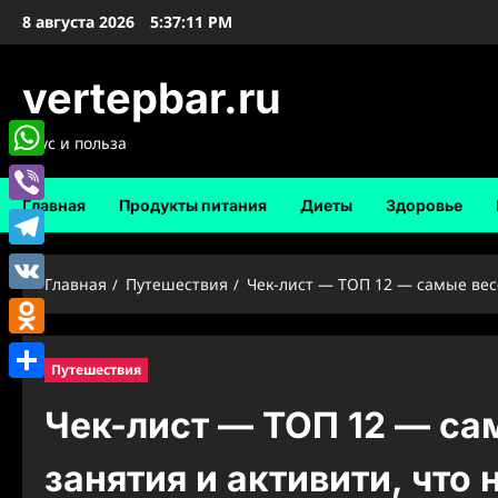
Перейти
8 августа 2026
5:37:13 PM
к
содержимому
vertepbar.ru
Вкус и польза
WhatsApp
Главная
Продукты питания
Диеты
Здоровье
Viber
Telegram
Главная
Путешествия
Чек-лист — ТОП 12 — самые вес
VK
Odnoklassniki
Путешествия
Отправить
Чек-лист — ТОП 12 — са
занятия и активити, что