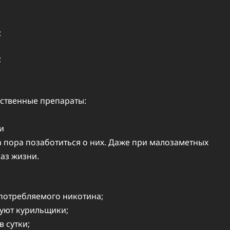
:
;
рственные препараты:
и
а пора позаботиться о них. Даже при малозаметных
аз жизни.
 потребляемого никотина;
вуют курильщики;
в сутки;