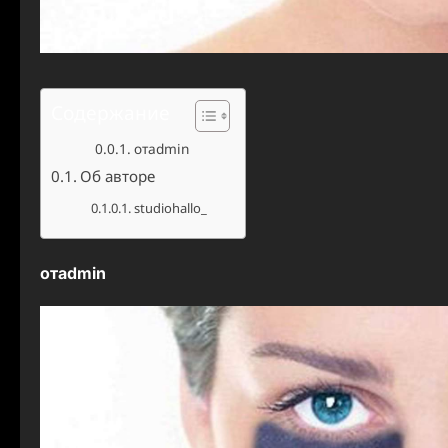
Содержание
отadmin
Об авторе
studiohallo_
отadmin