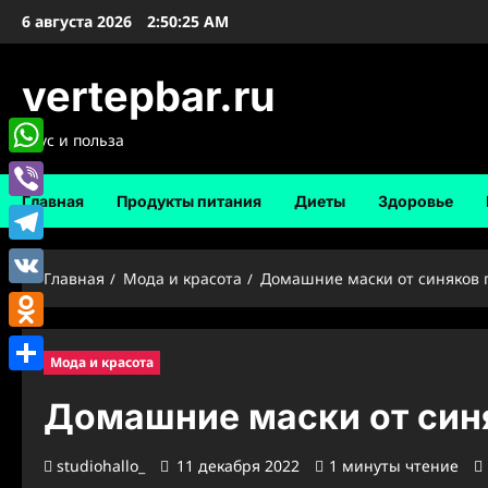
Перейти
6 августа 2026
2:50:26 AM
к
содержимому
vertepbar.ru
Вкус и польза
WhatsApp
Главная
Продукты питания
Диеты
Здоровье
Viber
Telegram
Главная
Мода и красота
Домашние маски от синяков 
VK
Odnoklassniki
Мода и красота
Отправить
Домашние маски от синя
studiohallo_
11 декабря 2022
1 минуты чтение