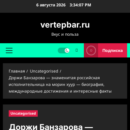
Перейти
6 августа 2026
3:34:08 PM
к
содержимому
vertepbar.ru
Вкус и польза
Подписка
Основное
меню
Главная
Uncategorised
Доржи Банзарова — знаменитая российская
исполнительница на морин хуур — биография,
международные достижения и интересные факты
Uncategorised
Доржи Банзарова —