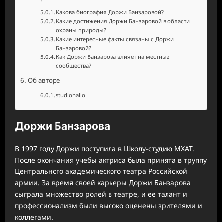
Какова биография Доржи Банзаровой?
Какие достижения Доржи Банзаровой в области
охраны природы?
Какие интересные факты связаны с Доржи
Банзаровой?
Как Доржи Банзарова влияет на местные
сообщества?
Об авторе
studiohallo_
Доржи Банзарова
В 1997 году Доржи поступила в Школу-студию МХАТ.
После окончания учебы актриса была принята в труппу
Центрального академического театра Российской
армии. За время своей карьеры Доржи Банзарова
сыграла множество ролей в театре, и ее талант и
профессионализм были высоко оценены зрителями и
коллегами.