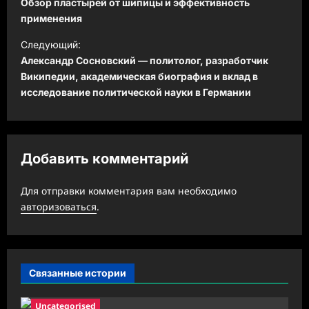
Обзор пластырей от шипицы и эффективность
в
применения
и
Следующий:
Александр Сосновский — политолог, разработчик
г
Википедии, академическая биография и вклад в
а
исследование политической науки в Германии
ц
и
я
Добавить комментарий
з
а
Для отправки комментария вам необходимо
авторизоваться
.
п
и
с
Связанные истории
и
Uncategorised