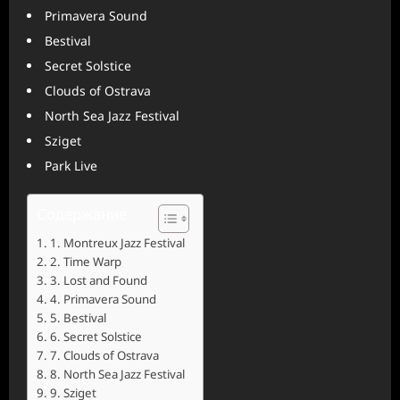
Primavera Sound
Bestival
Secret Solstice
Clouds of Ostrava
North Sea Jazz Festival
Sziget
Park Live
Содержание
1. Montreux Jazz Festival
2. Time Warp
3. Lost and Found
4. Primavera Sound
5. Bestival
6. Secret Solstice
7. Clouds of Ostrava
8. North Sea Jazz Festival
9. Sziget