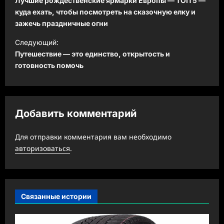
Лучшие рождественские ярмарки Европы — ТОП 5 —
в
куда ехать, чтобы посмотреть на сказочную елку и
зажечь праздничные огни
и
Следующий:
г
Путешествие — это единство, открытость и
а
готовность помочь
ц
и
я
Добавить комментарий
з
а
Для отправки комментария вам необходимо
авторизоваться
.
п
и
с
Связанные истории
и