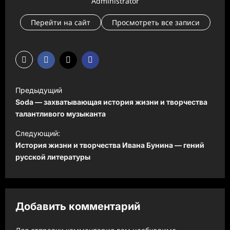
Administrator
Перейти на сайт
Просмотреть все записи
Н
Предыдущий
а
Soda — захватывающая история жизни и творчества
в
талантливого музыканта
и
Следующий:
История жизни и творчества Ивана Бунина — гений
г
русской литературы
а
ц
и
Добавить комментарий
я
з