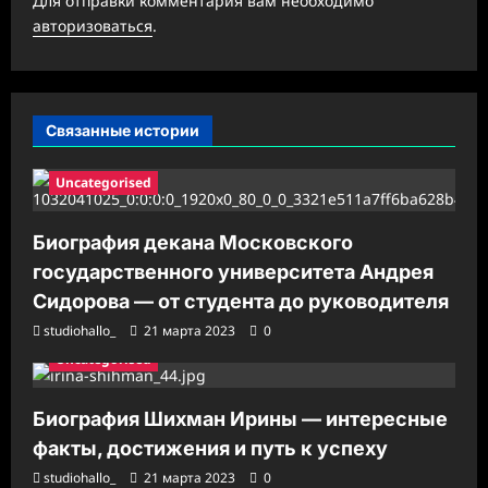
Для отправки комментария вам необходимо
а
авторизоваться
.
п
и
с
Связанные истории
и
Uncategorised
Биография декана Московского
государственного университета Андрея
Сидорова — от студента до руководителя
studiohallo_
21 марта 2023
0
Uncategorised
Биография Шихман Ирины — интересные
факты, достижения и путь к успеху
studiohallo_
21 марта 2023
0