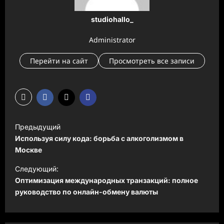
studiohallo_
Administrator
Перейти на сайт
Просмотреть все записи
Н
Предыдущий
а
Используя силу кода: борьба с алкоголизмом в
в
Москве
и
Следующий:
Оптимизация международных транзакций: полное
г
руководство по онлайн-обмену валюты
а
ц