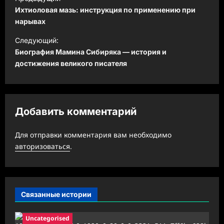
а
Ихтиоловая мазь: инструкция по применению при
в
нарывах
и
Следующий:
Биография Мамина Сибиряка — история и
г
достижения великого писателя
а
ц
и
Добавить комментарий
я
з
Для отправки комментария вам необходимо
а
авторизоваться
.
п
и
с
Связанные истории
и
Uncategorised