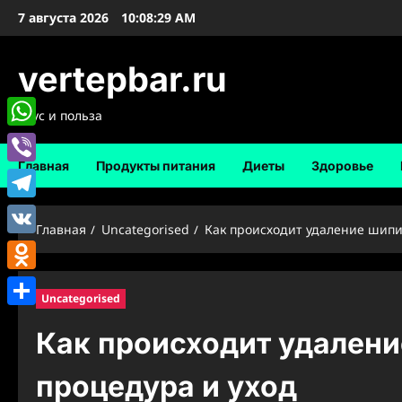
Перейти
7 августа 2026
10:08:30 AM
к
содержимому
vertepbar.ru
Вкус и польза
WhatsApp
Главная
Продукты питания
Диеты
Здоровье
Viber
Telegram
Главная
Uncategorised
Как происходит удаление шипи
VK
Odnoklassniki
Uncategorised
Отправить
Как происходит удален
процедура и уход