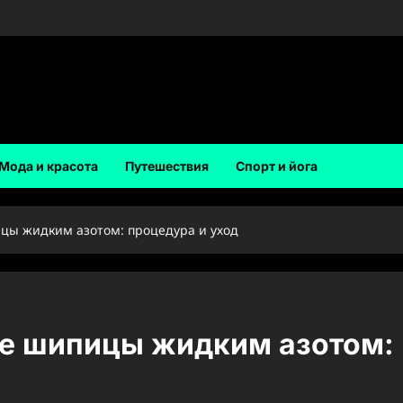
Мода и красота
Путешествия
Спорт и йога
цы жидким азотом: процедура и уход
ие шипицы жидким азотом: