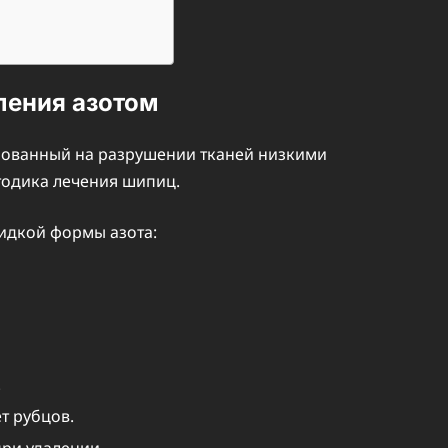
ления азотом
снованный на разрушении тканей низкими
тодика лечения шипиц.
идкой формы азота:
.
т рубцов.
ри удалении.