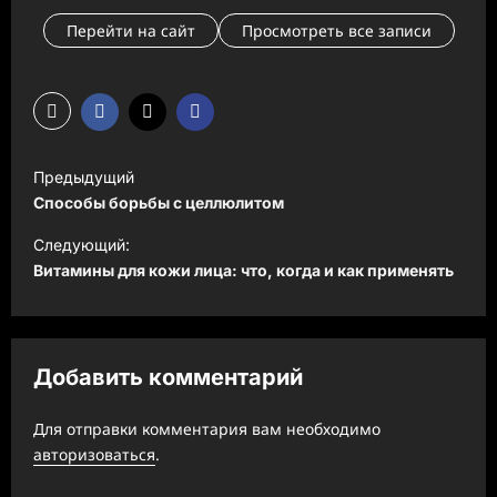
Перейти на сайт
Просмотреть все записи
Н
Предыдущий
а
Способы борьбы с целлюлитом
в
Следующий:
и
Витамины для кожи лица: что, когда и как применять
г
а
ц
Добавить комментарий
и
Для отправки комментария вам необходимо
я
авторизоваться
.
з