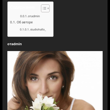
Содержание
отadmin
Об авторе
studiohallo_
отadmin