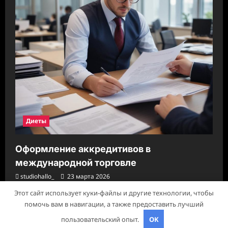
Диеты
Оформление аккредитивов в
международной торговле
studiohallo_
23 марта 2026
Этот сайт использует куки-файлы и другие технологии, чтобы
помочь вам в навигации, а также предоставить лучший
Авторское право © 2026 Все права зарезервированы.
|
пользовательский опыт.
OK
ReviewNews
от AF themes.