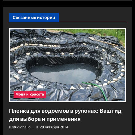
а
п
Связанные истории
и
с
и
Мода и красота
Пленка для водоемов в рулонах: Ваш гид
для выбора и применения
studiohallo_
29 октября 2024