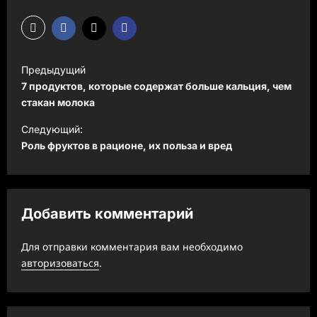
Н
Предыдущий
а
7 продуктов, которые содержат больше кальция, чем
в
стакан молока
и
Следующий:
Роль фруктов в рационе, их польза и вред
г
а
ц
Добавить комментарий
и
я
Для отправки комментария вам необходимо
з
авторизоваться
.
а
п