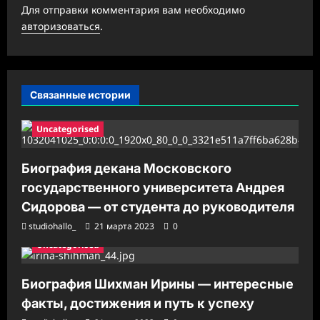
з
Для отправки комментария вам необходимо
а
авторизоваться
.
п
и
с
Связанные истории
и
Uncategorised
Биография декана Московского
государственного университета Андрея
Сидорова — от студента до руководителя
studiohallo_
21 марта 2023
0
Uncategorised
Биография Шихман Ирины — интересные
факты, достижения и путь к успеху