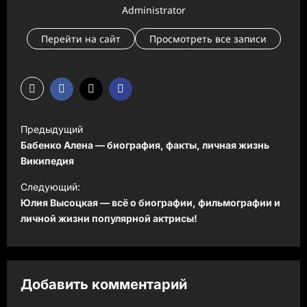
Administrator
Перейти на сайт
Просмотреть все записи
Н
Предыдущий
а
Бабенко Алена — биография, факты, личная жизнь
в
Википедия
и
Следующий:
Юлия Высоцкая — всё о биографии, фильмографии и
г
личной жизни популярной актрисы!
а
ц
и
Добавить комментарий
я