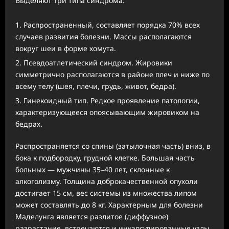
Выделяют три типа синдрома:
Распространенный, составляет порядка 70% всех
случаев развития болезни. Массы располагаются
вокруг шеи в форме хомута.
Псевдоатлетический синдром. Жировики
симметрично располагаются в районе плеч и ниже по
всему телу (шея, плечи, грудь, живот, бедра).
Гинекоидный тип. Редкое проявление патологии,
характеризующееся опоясывающим жировиком на
бедрах.
Распространяется со спины (затылочная часть) вниз, в
бока к подбородку, грудной клетке. Большая часть
больных — мужчины 35–40 лет, склонные к
алкоголизму. Толщина доброкачественной опухоли
достигает 15 см, вес системы из множества липом
может составлять до 8 кг. Характерным для болезни
Маделунга является разлитое (диффузное)
разрастание, встречаются и инкапсулированные узлы,