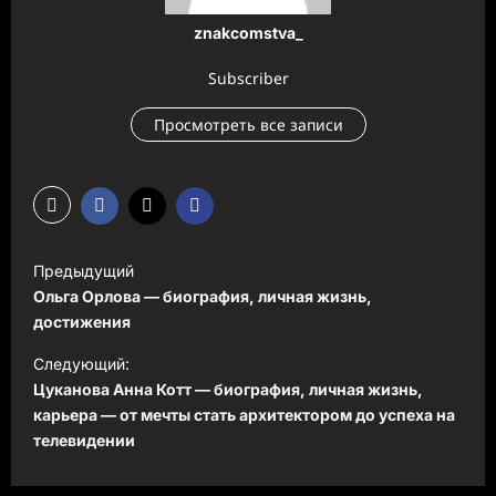
znakcomstva_
Subscriber
Просмотреть все записи
Н
Предыдущий
а
Ольга Орлова — биография, личная жизнь,
в
достижения
и
Следующий:
Цуканова Анна Котт — биография, личная жизнь,
г
карьера — от мечты стать архитектором до успеха на
а
телевидении
ц