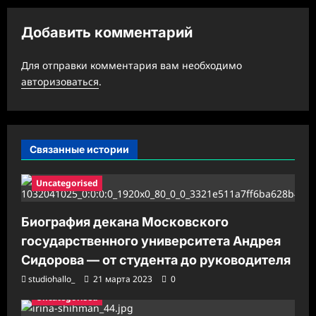
и
я
Добавить комментарий
з
а
Для отправки комментария вам необходимо
авторизоваться
.
п
и
с
Связанные истории
и
Uncategorised
Биография декана Московского
государственного университета Андрея
Сидорова — от студента до руководителя
studiohallo_
21 марта 2023
0
Uncategorised