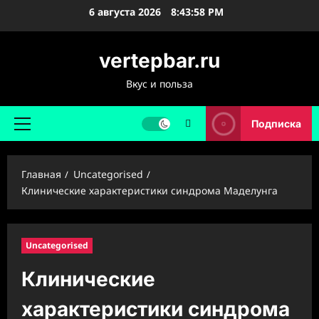
Перейти
6 августа 2026
8:43:59 PM
к
содержимому
vertepbar.ru
Вкус и польза
Подписка
Основное
меню
Главная
Uncategorised
Клинические характеристики синдрома Маделунга
Uncategorised
Клинические
характеристики синдрома