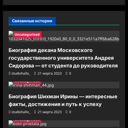
и
с
Связанные истории
и
Uncategorised
Биография декана Московского
государственного университета Андрея
Сидорова — от студента до руководителя
studiohallo_
21 марта 2023
0
Uncategorised
Биография Шихман Ирины — интересные
факты, достижения и путь к успеху
studiohallo_
21 марта 2023
0
Uncategorised