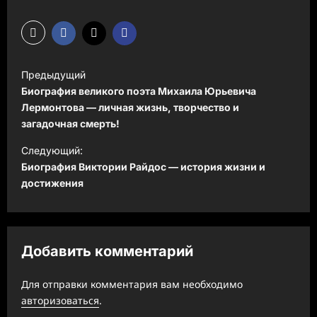
Н
Предыдущий
а
Биография великого поэта Михаила Юрьевича
в
Лермонтова — личная жизнь, творчество и
загадочная смерть!
и
Следующий:
г
Биография Виктории Райдос — история жизни и
а
достижения
ц
и
я
Добавить комментарий
з
а
Для отправки комментария вам необходимо
авторизоваться
.
п