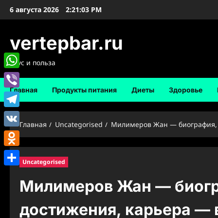
Перейти
6 августа 2026
2:21:04 PM
к
содержимому
vertepbar.ru
Вкус и польза
WhatsApp
Главная
Продукты питания
Диеты
Здоровье
Viber
Telegram
Главная
Uncategorised
Милимеров Жан — биография, и
VK
Odnoklassniki
Uncategorised
Отправить
Милимеров Жан — биогр
достижения, карьера — в