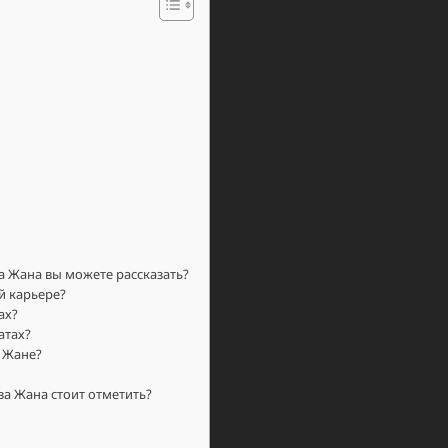
 Жана вы можете рассказать?
й карьере?
ах?
атах?
 Жане?
а Жана стоит отметить?