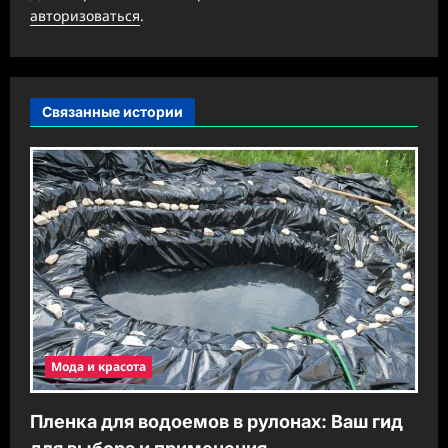
я
авторизоваться
.
з
а
п
Связанные истории
и
с
и
Мода и красота
Пленка для водоемов в рулонах: Ваш гид