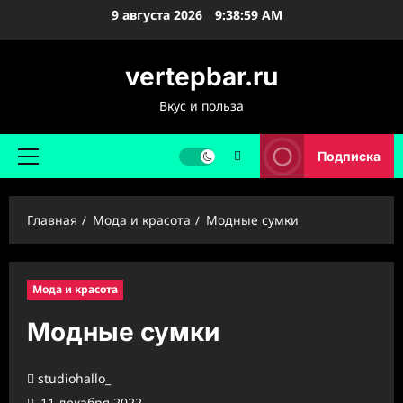
Перейти
9 августа 2026
9:39:00 AM
к
содержимому
vertepbar.ru
Вкус и польза
Подписка
Основное
меню
Главная
Мода и красота
Модные сумки
Мода и красота
Модные сумки
studiohallo_
11 декабря 2022