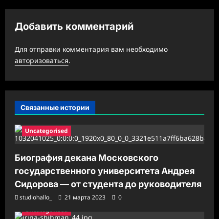
ц
и
Добавить комментарий
я
з
Для отправки комментария вам необходимо
а
авторизоваться
.
п
и
с
Связанные истории
и
Uncategorised
Биография декана Московского
государственного университета Андрея
Сидорова — от студента до руководителя
studiohallo_
21 марта 2023
0
Uncategorised