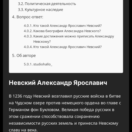
Политическая деятельность
Культурное наследие
Вопрос-ответ:
Кто такой Александр Ярославич Невский?
Какова биография Александра Невского?
Какие достижения можно приписать Александру
Невскому?
Кто такой Александр Ярославич Невский?
Об авторе
studiohallo_
Невский Александр Ярославич
В 1236 году Невский возглавил русские войска в битве
на Чудском озере против немецкого ордена во главе с
Германом фон Букловом. Великая победа русских в
этом сражении способствовала сохранению
независимости русских земель и принесла Невскому
славу на века.