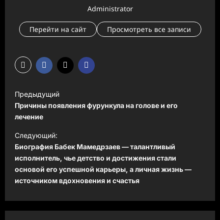
Administrator
Перейти на сайт
Просмотреть все записи
Н
Предыдущий
а
Причины появления фурункула на голове и его
в
лечение
и
Следующий:
Биография Бабек Мамедрзаев — талантливый
г
исполнитель, чье детство и достижения стали
а
основой его успешной карьеры, а личная жизнь —
ц
источником вдохновения и счастья
и
я