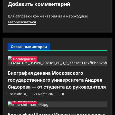
з
Добавить комментарий
а
Для отправки комментария вам необходимо
п
авторизоваться
.
и
с
и
Связанные истории
Uncategorised
Биография декана Московского
государственного университета Андрея
Сидорова — от студента до руководителя
studiohallo_
21 марта 2023
0
Uncategorised
Биография Шихман Ирины — интересные