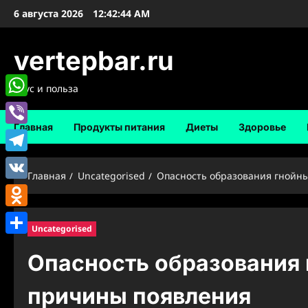
Перейти
6 августа 2026
12:42:45 AM
к
содержимому
vertepbar.ru
Вкус и польза
WhatsApp
Главная
Продукты питания
Диеты
Здоровье
Viber
Telegram
Главная
Uncategorised
Опасность образования гнойны
VK
Odnoklassniki
Uncategorised
Отправить
Опасность образования 
причины появления