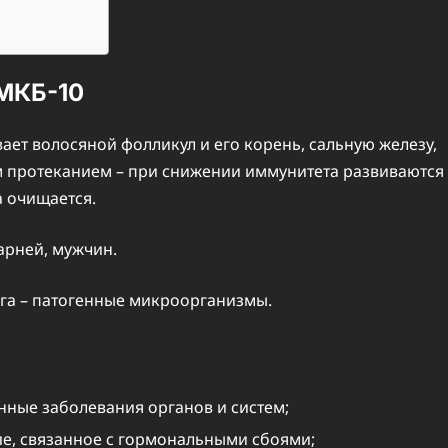
 МКБ-10
ает волосяной фолликул и его корень, сальную железу,
м протеканием – при снижении иммунитета развиваются
 очищается.
арней, мужчин.
уга – патогенные микроорганизмы.
нные заболевания органов и систем;
ие, связанное с гормональными сбоями;