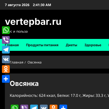
Перейти
7 августа 2026
2:41:31 AM
к
содержимому
vertepbar.ru
Вкус и польза
WhatsApp
Главная
Продукты питания
Диеты
Здоровье
Viber
Telegram
Главная
Овсянка
VK
Odnoklassniki
Овсянка
Отправить
Калорийность: 624 ккал, Белки: 17.0 г, Жиры: 33.3 г, 
WhatsApp
Viber
Telegram
VK
Odnoklassniki
Отправить