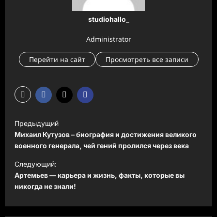
studiohallo_
Administrator
Перейти на сайт
Просмотреть все записи
Н
Предыдущий
а
Михаил Кутузов – биография и достижения великого
в
военного генерала, чей гений пролился через века
и
Следующий:
Артемьев — карьера и жизнь, факты, которые вы
г
никогда не знали!
а
ц