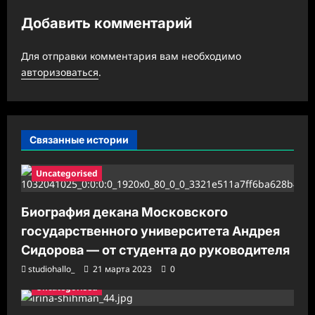
и
Добавить комментарий
я
з
Для отправки комментария вам необходимо
а
авторизоваться
.
п
и
с
Связанные истории
и
Uncategorised
Биография декана Московского
государственного университета Андрея
Сидорова — от студента до руководителя
studiohallo_
21 марта 2023
0
Uncategorised