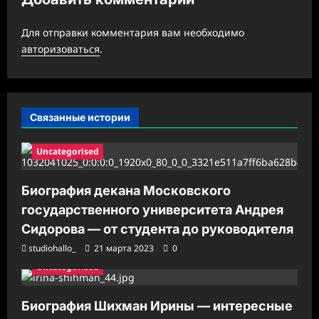
а
п
Для отправки комментария вам необходимо
и
авторизоваться
.
с
и
Связанные истории
Uncategorised
Биография декана Московского
государственного университета Андрея
Сидорова — от студента до руководителя
studiohallo_
21 марта 2023
0
Uncategorised
Биография Шихман Ирины — интересные