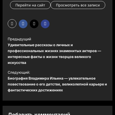
Перейти на сайт
Просмотреть все записи
Н
Предыдущий
а
Удивительные рассказы о личных и
в
профессиональных жизнях знаменитых актеров —
интересные факты о жизни творцов великого
и
искусства
г
Следующий:
а
Биография Владимира Ильина — увлекательное
ц
повествование о его детстве, великолепной карьере и
фантастических достижениях
и
я
з
Добавить комментарий