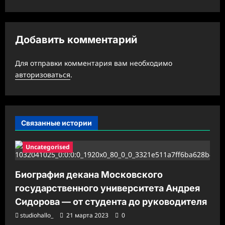
и
я
з
Добавить комментарий
а
Для отправки комментария вам необходимо
п
авторизоваться
.
и
с
и
Связанные истории
Uncategorised
Биография декана Московского
государственного университета Андрея
Сидорова — от студента до руководителя
studiohallo_
21 марта 2023
0