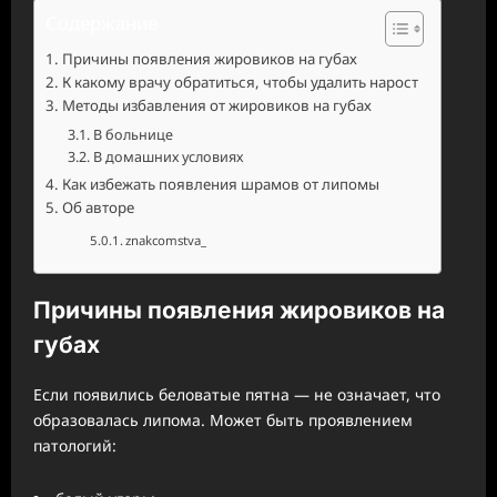
Содержание
Причины появления жировиков на губах
К какому врачу обратиться, чтобы удалить нарост
Методы избавления от жировиков на губах
В больнице
В домашних условиях
Как избежать появления шрамов от липомы
Об авторе
znakcomstva_
Причины появления жировиков на
губах
Если появились беловатые пятна — не означает, что
образовалась липома. Может быть проявлением
патологий: