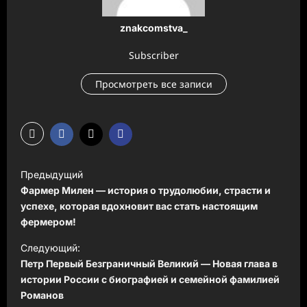
znakcomstva_
Subscriber
Просмотреть все записи
Н
Предыдущий
а
Фармер Милен — история о трудолюбии, страсти и
в
успехе, которая вдохновит вас стать настоящим
фермером!
и
Следующий:
г
Петр Первый Безграничный Великий — Новая глава в
а
истории России с биографией и семейной фамилией
ц
Романов