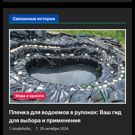
а
ц
и
Связанные истории
я
з
а
п
и
с
и
Мода и красота
Пленка для водоемов в рулонах: Ваш гид
для выбора и применения
studiohallo_
29 октября 2024