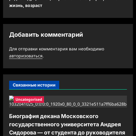
а
жизнь, возраст
ц
и
я
Добавить комментарий
з
а
Для отправки комментария вам необходимо
авторизоваться
.
п
и
с
Связанные истории
и
Uncategorised
Биография декана Московского
государственного университета Андрея
Сидорова — от студента до руководителя