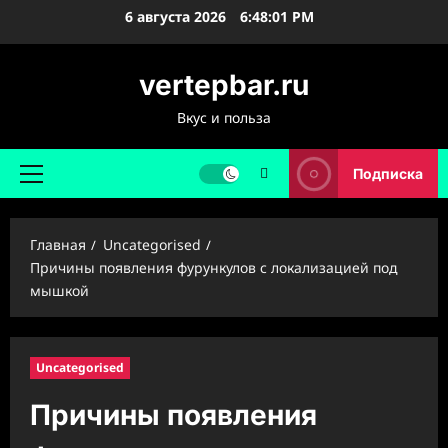
Перейти
6 августа 2026
6:48:02 PM
к
содержимому
vertepbar.ru
Вкус и польза
Подписка
Основное
меню
Главная
Uncategorised
Причины появления фурункулов с локализацией под
мышкой
Uncategorised
Причины появления