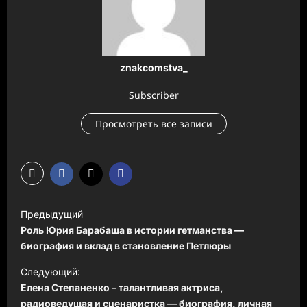
znakcomstva_
Subscriber
Просмотреть все записи
Н
Предыдущий
а
Роль Юрия Барабаша в истории гетманства —
в
биография и вклад в становление Петлюры
и
Следующий:
Елена Степаненко – талантливая актриса,
г
радиоведущая и сценаристка — биография, личная