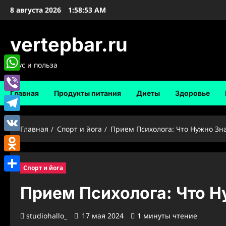
Перейти
8 августа 2026
1:58:54 AM
к
содержимому
vertepbar.ru
Вкус и польза
WhatsApp
Главная
Продукты питания
Диеты
Здоровье
Viber
Telegram
Главная
Спорт и йога
Прием Психолога: Что Нужно Зн
VK
Odnoklassniki
Спорт и йога
Отправить
Прием Психолога: Что Н
studiohallo_
17 мая 2024
1 минуты чтение