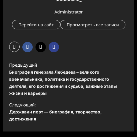
Administrator
Перейти на сайт
Просмотреть все записи
Н
Предыдущий
а
Биография генерала Лебедева – великого
в
военачальника, политика и государственного
деятеля, его достижения и судьба, важные этапы
и
жизни и карьеры
г
Следующий:
а
Державин поэт — биография, творчество,
ц
достижения
и