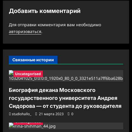
я
з
Добавить комментарий
а
Для отправки комментария вам необходимо
п
авторизоваться
.
и
с
и
Связанные истории
Uncategorised
Биография декана Московского
государственного университета Андрея
Сидорова — от студента до руководителя
studiohallo_
21 марта 2023
0
Uncategorised