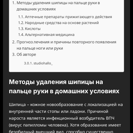
Методы удаления шипицы на пальце руки в
домашних условиях
Аптечные препараты прижигающего действия
Народные средства на основе растений
Кислоты
Альтернативная медицина
Прогноз лечения и причины повторного появления
на пальце ноги или руки
Об авторе
studiohallo_
Методы удаления шипицы на
пальце руки в домашних условиях
Шипица – кожное новообразование с локализацией на
внутренней части стопы или ладони. Причиной
нароста является инфекционный возбудитель ВПЧ
(вирус папилломы человека). Хотя образование имеет
безобидный внешний вид, способно существенно