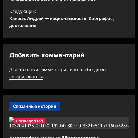
в
и
Следующий:
Клишас Андрей — национальность, биография,
г
достижения
а
ц
и
Добавить комментарий
я
з
Для отправки комментария вам необходимо
а
авторизоваться
.
п
и
с
Связанные истории
и
Uncategorised
Биография декана Московского