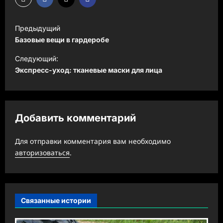
Н
Предыдущий
а
Базовые вещи в гардеробе
в
Следующий:
и
Экспресс-уход: тканевые маски для лица
г
а
ц
Добавить комментарий
и
Для отправки комментария вам необходимо
я
авторизоваться
.
з
а
п
Связанные истории
и
с