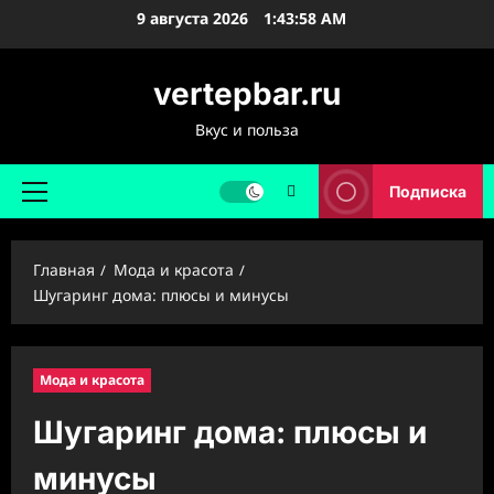
Перейти
9 августа 2026
1:44:00 AM
к
содержимому
vertepbar.ru
Вкус и польза
Подписка
Основное
меню
Главная
Мода и красота
Шугаринг дома: плюсы и минусы
Мода и красота
Шугаринг дома: плюсы и
минусы