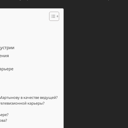
дустрии
ения
арьере
Мартынову в качестве ведущей?
телевизионной карьеры?
ьере?
ова?