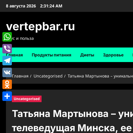
Перейти
8 августа 2026
2:31:25 AM
к
содержимому
vertepbar.ru
Вкус и польза
WhatsApp
Главная
Продукты питания
Диеты
Здоровье
Viber
Telegram
Главная
Uncategorised
Татьяна Мартынова – уникальна
VK
Odnoklassniki
Uncategorised
Отправить
Татьяна Мартынова – ун
телеведущая Минска, ее