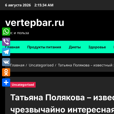
Перейти
6 августа 2026
2:15:34 AM
к
содержимому
vertepbar.ru
Вкус и польза
WhatsApp
Главная
Продукты питания
Диеты
Здоровье
Viber
Telegram
Главная
Uncategorised
Татьяна Полякова – известный 
VK
Odnoklassniki
Uncategorised
Отправить
Татьяна Полякова – изве
чрезвычайно интересная 