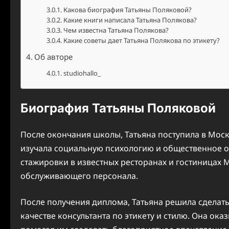
Какова биография Татьяны Поляковой?
Какие книги написала Татьяна Полякова?
Чем известна Татьяна Полякова?
Какие советы дает Татьяна Полякова по этикету?
Об авторе
studiohallo_
Биография Татьяны Поляковой
После окончания школы, Татьяна поступила в Моск
изучала социальную психологию и общественное о
стажировки в известных ресторанах и гостиницах М
обслуживающего персонала.
После получения диплома, Татьяна решила сделать 
качестве консультанта по этикету и стилю. Она ока