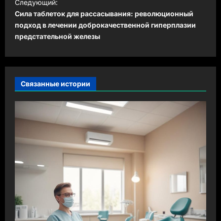
и
Следующий:
Сила таблеток для рассасывания: революционный
г
подход в лечении доброкачественной гиперплазии
а
предстательной железы
ц
и
я
Связанные истории
з
а
п
и
с
и