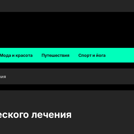
Мода и красота
Путешествия
Спорт и йога
ния
ского лечения