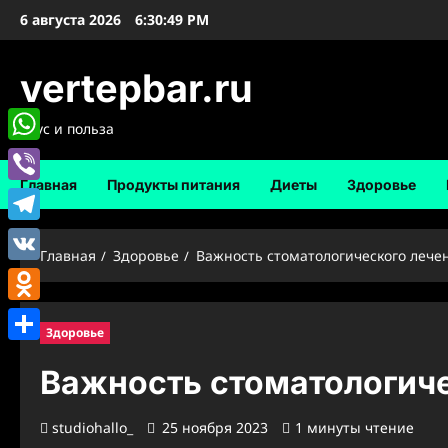
Перейти
6 августа 2026
6:30:50 PM
к
содержимому
vertepbar.ru
Вкус и польза
WhatsApp
Главная
Продукты питания
Диеты
Здоровье
Viber
Telegram
Главная
Здоровье
Важность стоматологического лече
VK
Odnoklassniki
Здоровье
Отправить
Важность стоматологиче
studiohallo_
25 ноября 2023
1 минуты чтение