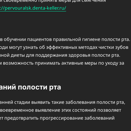
 и своевременно принять меры для смягчения
://pervouralsk.denta-keller.ru/
 обучении пациентов правильной гигиене полости рта.
ди могут узнать об эффективных методах чистки зубов
нной диеты для поддержания здоровья полости рта.
м возможность принимать активные меры по уходу за
аний полости рта
анней стадии выявить такие заболевания полости рта,
 Своевременное выявление этих состояний позволяет
ет предотвратить прогрессирование заболеваний