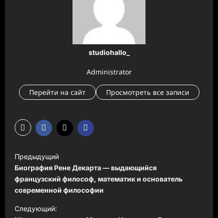
studiohallo_
Administrator
Перейти на сайт
Просмотреть все записи
Н
Предыдущий
а
Биография Рене Декарта — выдающийся
в
французский философ, математик и основатель
современной философии
и
Следующий:
г