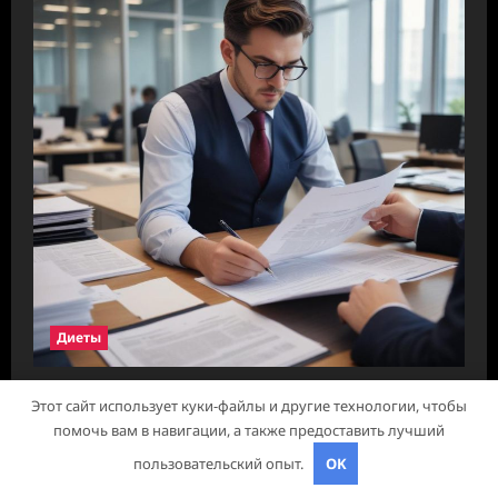
Диеты
Оформление аккредитивов в
Этот сайт использует куки-файлы и другие технологии, чтобы
международной торговле
помочь вам в навигации, а также предоставить лучший
studiohallo_
23 марта 2026
пользовательский опыт.
OK