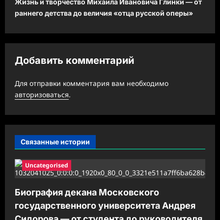
Жизнь и творчество Михаила Ивановича Глинки — от
а
раннего детства до величия «отца русской оперы»
ц
и
я
Добавить комментарий
з
а
Для отправки комментария вам необходимо
авторизоваться
.
п
и
с
Связанные истории
и
Uncategorised
Биография декана Московского
государственного университета Андрея
Сидорова — от студента до руководителя