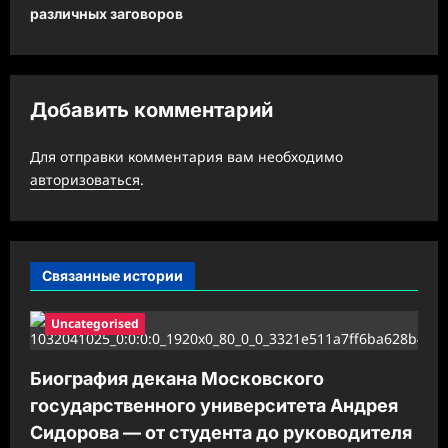
различных заговоров
г
а
ц
Добавить комментарий
и
я
Для отправки комментария вам необходимо
з
авторизоваться
.
а
п
и
Связанные истории
с
Uncategorised
и
Биография декана Московского
государственного университета Андрея
Сидорова — от студента до руководителя